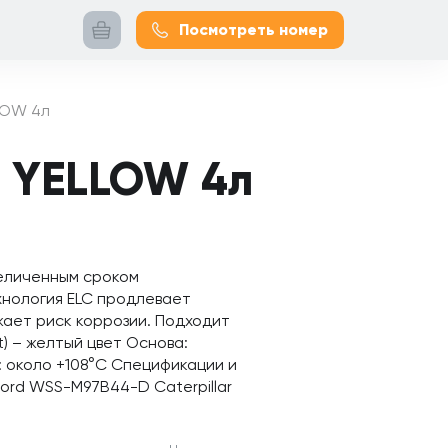
Посмотреть номер
LOW 4л
T YELLOW 4л
увеличенным сроком
хнология ELC продлевает
ает риск коррозии. Подходит
t) – желтый цвет Основа:
 около +108°C Спецификации и
Ford WSS-M97B44-D Caterpillar