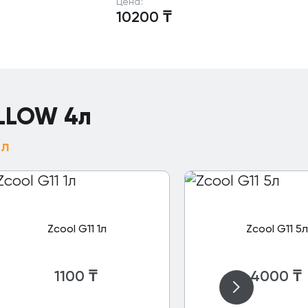
Цена:
10200
₸
ELLOW 4л
4л
Zcool G11 1л
Zcool G11 5л
1100
₸
4000
₸