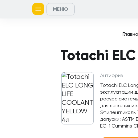
МЕНЮ
Главная
Контакты
Кейсы
Каталог
Услуги
товаров
Главн
Totachi EL
Антифриз
Totachi ELC Lon
эксплуатации д
ресурс системы
для легковых и 
Этиленгликоль 
допуски: ASTM D
EC-1 Cummins C