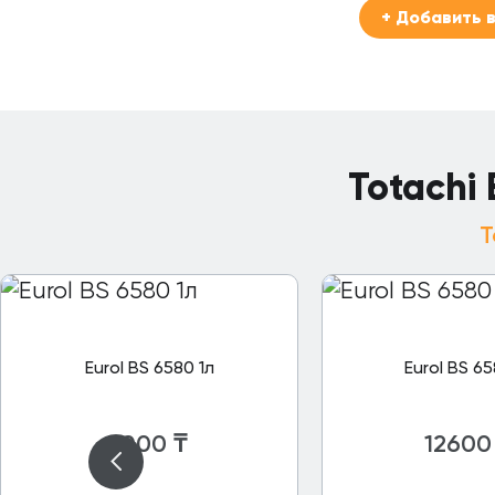
+ Добавить в
Totachi
T
Eurol BS 6580 1л
Eurol BS 6
3000
₸
12600