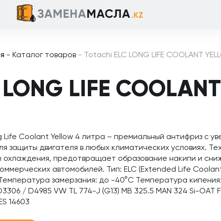
ая
-
Каталог товаров
-
Totachi ELC LONG LIFE COOLANT YEL
C LONG LIFE COOLAN
g Life Coolant Yellow 4 литра – премиальный антифриз с 
ля защиты двигателя в любых климатических условиях. Те
 охлаждения, предотвращает образование накипи и сниж
коммерческих автомобилей. Тип: ELC (Extended Life Coolan
Температура замерзания: до -40°C Температура кипения:
3306 / D4985 VW TL 774-J (G13) MB 325.5 MAN 324 Si-OAT 
ES 14603