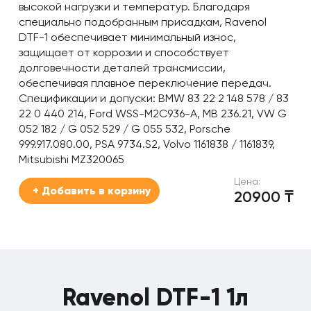
высокой нагрузки и температур. Благодаря
специально подобранным присадкам, Ravenol
DTF-1 обеспечивает минимальный износ,
защищает от коррозии и способствует
долговечности деталей трансмиссии,
обеспечивая плавное переключение передач.
Спецификации и допуски: BMW 83 22 2 148 578 / 83
22 0 440 214, Ford WSS-M2C936-A, MB 236.21, VW G
052 182 / G 052 529 / G 055 532, Porsche
999.917.080.00, PSA 9734.S2, Volvo 1161838 / 1161839,
Mitsubishi MZ320065
Цена:
+ Добавить в корзину
20900
₸
Ravenol DTF-1 1л