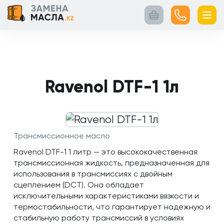
Главная
Контакты
Кейсы
Каталог
Услуги
товаров
Ravenol DTF-1 1л
Трансмиссионное масло
Ravenol DTF-1 1 литр — это высококачественная
трансмиссионная жидкость, предназначенная для
использования в трансмиссиях с двойным
сцеплением (DCT). Она обладает
исключительными характеристиками вязкости и
термостабильности, что гарантирует надежную и
стабильную работу трансмиссий в условиях