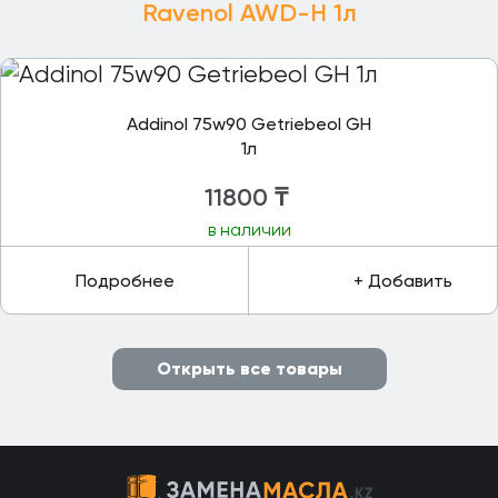
Ravenol AWD-H 1л
Addinol 75w90 Getriebeol GH
1л
11800
₸
в наличии
Подробнее
+ Добавить
Открыть все товары