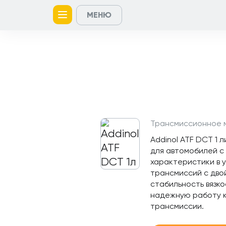
МЕНЮ
Главная
Контакты
Кейсы
Каталог
Услуги
товаров
Трансмиссионное 
Addinol ATF DCT 1
для автомобилей с
характеристики в 
трансмиссий с дво
стабильность вязк
надежную работу к
трансмиссии.