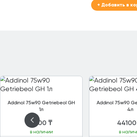
+ Добавить в ко
Addinol 75w90 Getriebeol GH
Addinol 75w90 Ge
1л
4л
11800
₸
44100
в наличии
в налич