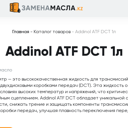
Главная
-
Каталог товаров
-
Addinol ATF DCT 1л
Addinol ATF DCT 1л
масло
 литр — это высококачественная жидкость для трансмисси
 двухдисковыми коробками передач (DCT). Эта жидкость 
условиях высоких температур и напряжений, что критичес
йным сцеплением. Addinol ATF DCT обладает уникальной
ости, снижать трение и защищать компоненты трансмисси
оробки передач, улучшая плавность переключения пере