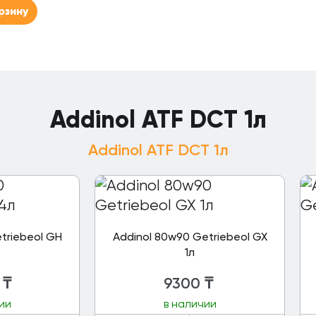
рзину
Addinol ATF DCT 1л
Addinol ATF DCT 1л
triebeol GH
Addinol 80w90 Getriebeol GX
1л
₸
9300
₸
ии
в наличии