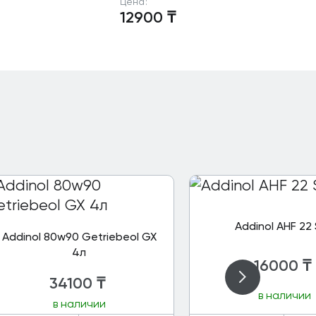
Цена:
12900
₸
Addinol AHF 22 
Addinol 80w90 Getriebeol GX
4л
16000
₸
34100
₸
в наличии
в наличии