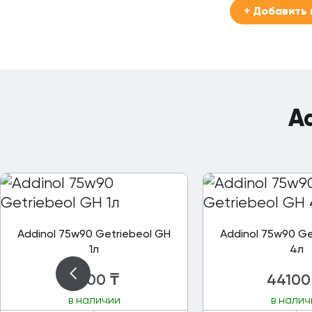
+ Добавить 
Ad
Addinol 75w90 Getriebeol GH
Addinol 75w90 Ge
1л
4л
11800
₸
44100
в наличии
в налич