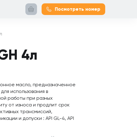
Посмотреть номер
л
 GH 4л
ионное масло, предназначенное
для использования в
ой работы при разных
ту от износа и продлит срок
ктивных трансмиссий,
ации и допуски : API GL-4, API