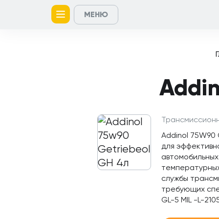
МЕНЮ
Главная
Контакты
Кейсы
Каталог
Услуги
товаров
Addin
Трансмиссион
Addinol 75W90
для эффективно
автомобильных
температурных
службы трансм
требующих спец
GL-5 MIL -L-210