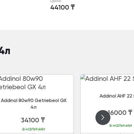
Цена:
44100
₸
 4л
Addinol AHF 22 
Addinol 80w90 Getriebeol GX
4л
16000
₸
34100
₸
в наличии
в наличии