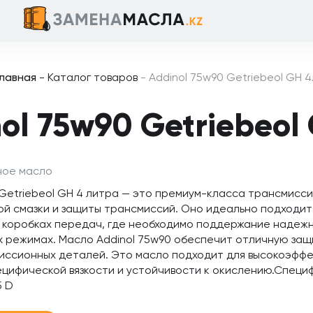
Главная
-
Каталог товаров
-
Addinol 75w90 Getriebeol GH 4
ol 75w90 Getriebeol
ное масло
 Getriebeol GH 4 литра — это премиум-класса трансмисс
й смазки и защиты трансмиссий. Оно идеально подходит 
 коробках передач, где необходимо поддержание надежн
 режимах. Масло Addinol 75w90 обеспечит отличную защи
иссионных деталей. Это масло подходит для высокоэффе
ифической вязкости и устойчивости к окислению.Специфик
5 D