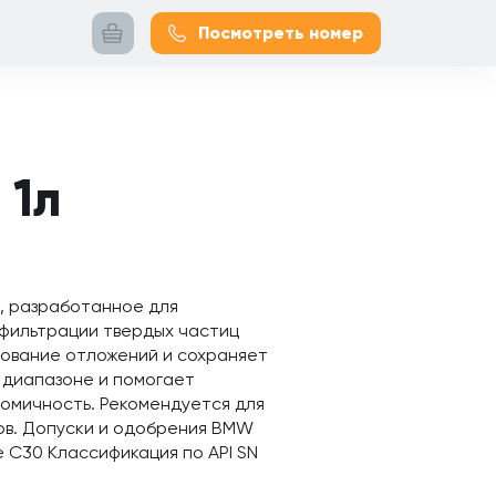
Посмотреть номер
 1л
о, разработанное для
 фильтрации твердых частиц
зование отложений и сохраняет
 диапазоне и помогает
номичность. Рекомендуется для
ов. Допуски и одобрения BMW
he C30 Классификация по API SN