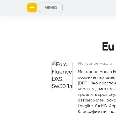
МЕНЮ
Главная
Контакты
Кейсы
Каталог
Услуги
товаров
Eu
Моторное масло
Моторное масло Eu
современных дизел
(DPF). Оно обеспе
чистоту двигател
продлить срок слу
автомобилей, осн
Longlife-04 MB-App
Классификация по 