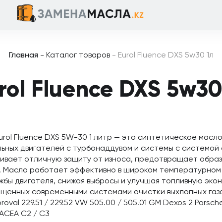
Главная
-
Каталог товаров
-
Eurol Fluence DXS 5w30 1л
rol Fluence DXS 5w30
rol Fluence DXS 5W-30 1 литр — это синтетическое масл
ьных двигателей с турбонаддувом и системы с системой
чивает отличную защиту от износа, предотвращает обра
я. Масло работает эффективно в широком температурном
жбы двигателя, снижая выбросы и улучшая топливную эко
ащенных современными системами очистки выхлопных газ
roval 229.51 / 229.52 VW 505.00 / 505.01 GM Dexos 2 Porsc
ACEA C2 / C3