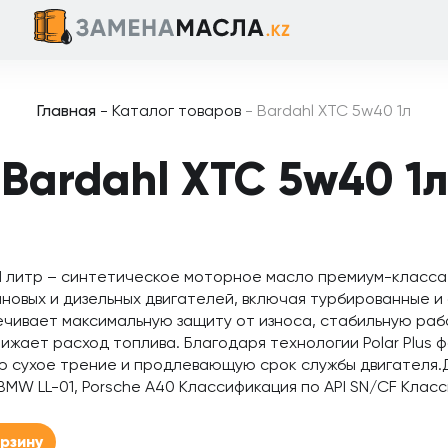
Главная
-
Каталог товаров
-
Bardahl XTC 5w40 1л
Bardahl XTC 5w40 1л
1 литр – синтетическое моторное масло премиум-класса
новых и дизельных двигателей, включая турбированные 
чивает максимальную защиту от износа, стабильную раб
ижает расход топлива. Благодаря технологии Polar Plus 
сухое трение и продлевающую срок службы двигателя.Д
, BMW LL-01, Porsche A40 Классификация по API SN/CF Кла
орзину