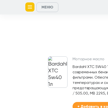
МЕНЮ
Главная
Контакты
Кейсы
Каталог
Услуги
товаров
Моторное масло
Bardahl XTC 5W40 
современных бензи
фильтрами. Обеспе
температурах и сн
предотвращающую 
/ 505.00, MB 229.5
+ Добавить в к