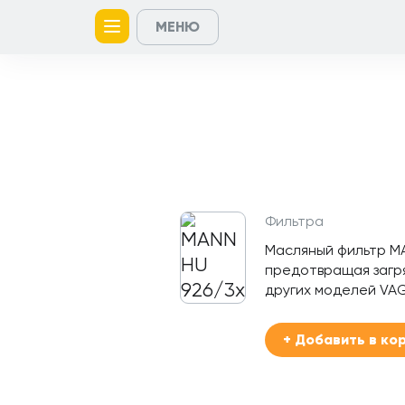
МЕНЮ
Главная
Контакты
Кейсы
Каталог
Услуги
товаров
Фильтра
Масляный фильтр M
предотвращая загря
других моделей VAG
+ Добавить в ко