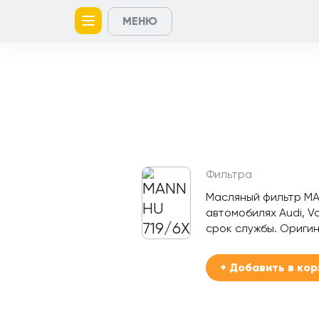
МЕНЮ
Главная
Контакты
Кейсы
Каталог
Услуги
товаров
Фильтра
Масляный фильтр MA
автомобилях Audi, V
срок службы. Оригин
+ Добавить в кор