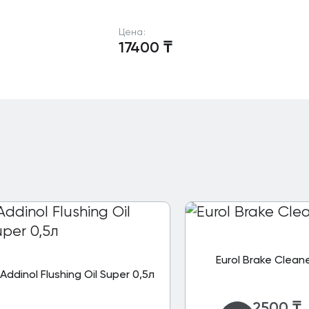
Цена:
17400
₸
Eurol Brake Cleane
Addinol Flushing Oil Super 0,5л
2500
₸