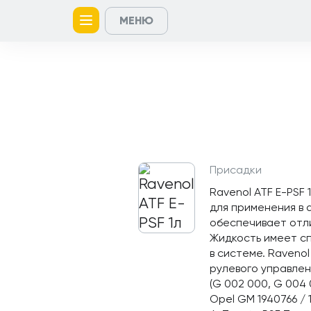
МЕНЮ
Главная
Контакты
Кейсы
Каталог
Услуги
товаров
Присадки
Ravenol ATF E-PSF
для применения в 
обеспечивает отли
Жидкость имеет с
в системе. Raveno
рулевого управления
(G 002 000, G 004 
Opel GM 1940766 / 1