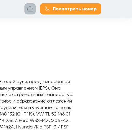
Посмотреть номер
л
лителей руля, предназначенная
ым управлением (EPS). Она
виях экстремальных температур.
износ и образование отложений
дроусилителя и улучшает отклик
8 132 (CHF 11S), VW TL 52 146.01
, MB 236.7, Ford WSS-M2C204-A2,
741424, Hyundai/Kia PSF-3 / PSF-