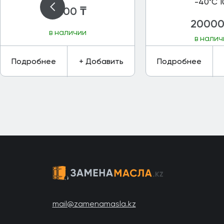
-40°C 1
16200
₸
2000
в наличии
в налич
Подробнее
+ Добавить
Подробнее
mail@zamenamasla.kz