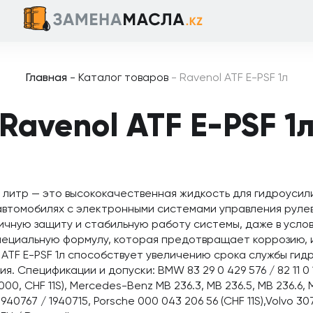
Главная
-
Каталог товаров
-
Ravenol ATF E-PSF 1л
Ravenol ATF E-PSF 1
 1 литр — это высококачественная жидкость для гидроуси
автомобилях с электронными системами управления рулев
чную защиту и стабильную работу системы, даже в усло
пециальную формулу, которая предотвращает коррозию, 
l ATF E-PSF 1л способствует увеличению срока службы ги
. Спецификации и допуски: BMW 83 29 0 429 576 / 82 11 0 14
000, CHF 11S), Mercedes-Benz MB 236.3, MB 236.5, MB 236.6
940767 / 1940715, Porsche 000 043 206 56 (CHF 11S),Volvo 30