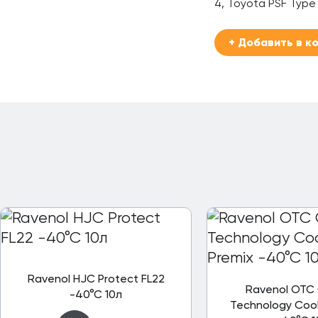
4, Toyota PSF Type 
+ Добавить в к
Ravenol HJC Protect FL22
Ravenol OTC 
-40°C 10л
Technology Cool