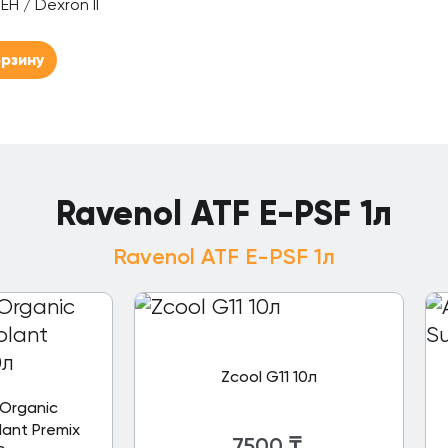
EH / Dexron II
орзину
Ravenol ATF E-PSF 1л
Ravenol ATF E-PSF 1л
Zcool G11 10л
Organic
ant Premix
7500
₸